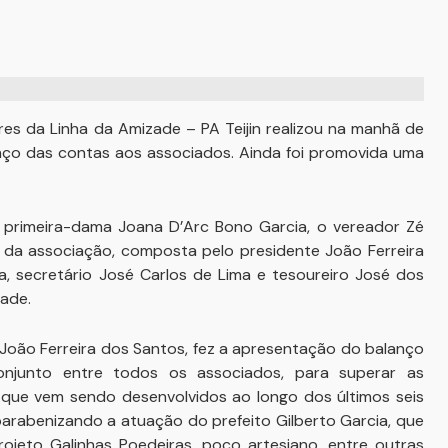
ares da Linha da Amizade – PA Teijin realizou na manhã de
nço das contas aos associados. Ainda foi promovida uma
 a primeira-dama Joana D’Arc Bono Garcia, o vereador Zé
ia da associação, composta pelo presidente João Ferreira
a, secretário José Carlos de Lima e tesoureiro José dos
zade.
João Ferreira dos Santos, fez a apresentação do balanço
njunto entre todos os associados, para superar as
s que vem sendo desenvolvidos ao longo dos últimos seis
parabenizando a atuação do prefeito Gilberto Garcia, que
rojeto Galinhas Poedeiras, poço artesiano, entre outras