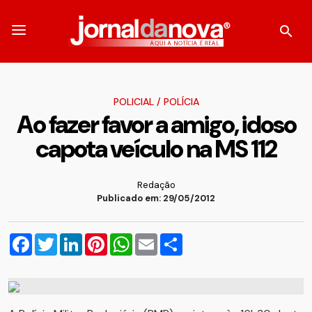
POLICIAL
/
POLÍCIA
Ao fazer favor a amigo, idoso
capota veículo na MS 112
Redação
Publicado em: 29/05/2012
Facebook
Twitter
LinkedIn
Pinterest
WhatsApp
Email
Compartilhar