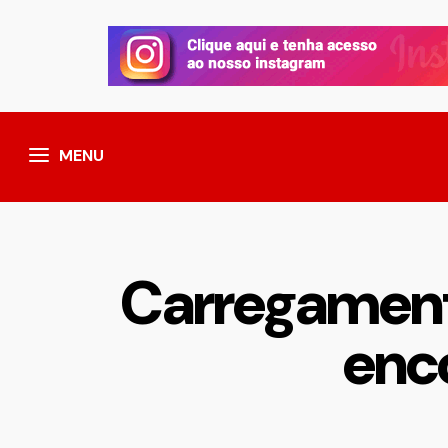
MENU
Carregament
enc