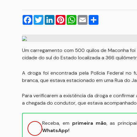
Facebook
Twitter
LinkedIn
Pinterest
WhatsApp
Email
Compartilhar
Um carregamento com 500 quilos de Maconha foi a
cidade do sul do Estado localizada a 366 quilôme
A droga foi encontrada pela Polícia Federal no
branca, que estava estacionado em uma Rua do Jar
Para verificarem a existência da droga e confirmar 
a chegada do condutor, que estava acompanhado 
Receba, em
primeira mão
, as princip
WhatsApp!