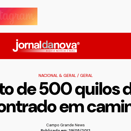
NACIONAL & GERAL
/
GERAL
o de 500 quilos 
ontrado em cami
Campo Grande News
Publicado em: 29/05/2012