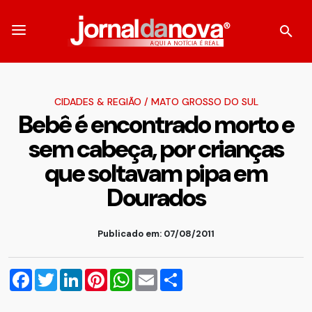
CIDADES & REGIÃO
/
MATO GROSSO DO SUL
Bebê é encontrado morto e
sem cabeça, por crianças
que soltavam pipa em
Dourados
Publicado em: 07/08/2011
Facebook
Twitter
LinkedIn
Pinterest
WhatsApp
Email
Compartilhar