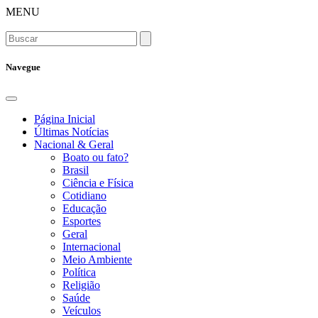
MENU
Navegue
Página Inicial
Últimas Notícias
Nacional & Geral
Boato ou fato?
Brasil
Ciência e Física
Cotidiano
Educação
Esportes
Geral
Internacional
Meio Ambiente
Política
Religião
Saúde
Veículos