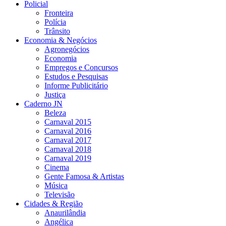
Policial
Fronteira
Polícia
Trânsito
Economia & Negócios
Agronegócios
Economia
Empregos e Concursos
Estudos e Pesquisas
Informe Publicitário
Justiça
Caderno JN
Beleza
Carnaval 2015
Carnaval 2016
Carnaval 2017
Carnaval 2018
Carnaval 2019
Cinema
Gente Famosa & Artistas
Música
Televisão
Cidades & Região
Anaurilândia
Angélica