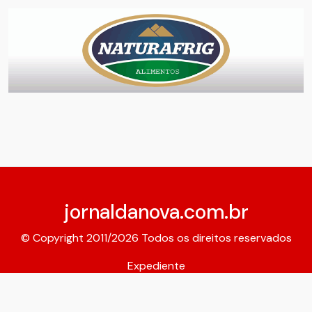
jornaldanova.com.br
© Copyright 2011/2026 Todos os direitos reservados
Expediente