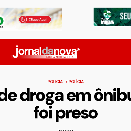
POLICIAL
/
POLÍCIA
nde droga em ôn
foi preso