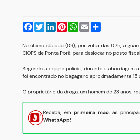
Facebook
Twitter
LinkedIn
Pinterest
WhatsApp
Email
Compartilhar
No último sábado (09), por volta das 07h, a guarni
CIOPS de Ponta Porã, para deslocar no posto fisca
Segundo a equipe policial, durante a abordagem a
foi encontrado no bagageiro aproximadamente 15 
O proprietário da droga, um homem de 28 anos, resi
Receba, em
primeira mão
, as princip
WhatsApp!