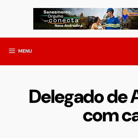
MENU
Delegado de A
com ca