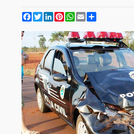
Facebook
Twitter
LinkedIn
Pinterest
WhatsApp
Email
Compartilhar