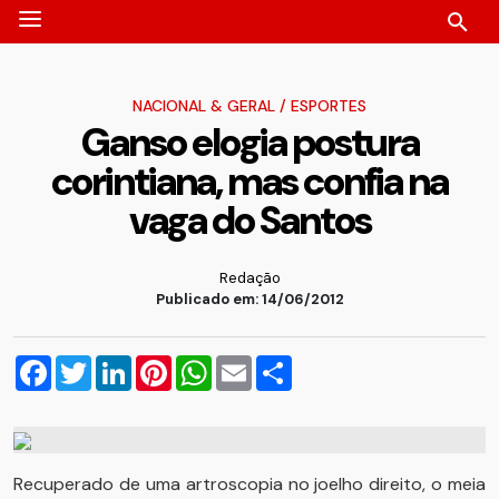
NACIONAL & GERAL
/
ESPORTES
Ganso elogia postura
corintiana, mas confia na
vaga do Santos
Redação
Publicado em: 14/06/2012
Facebook
Twitter
LinkedIn
Pinterest
WhatsApp
Email
Compartilhar
Recuperado de uma artroscopia no joelho direito, o meia