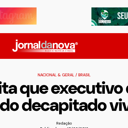
NACIONAL & GERAL
/
BRASIL
ita que executivo
ido decapitado vi
Redação