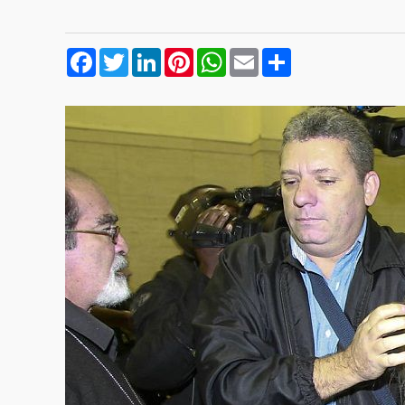
Facebook
Twitter
LinkedIn
Pinterest
WhatsApp
Email
Compartilhar