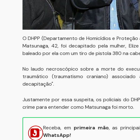
O DHPP (Departamento de Homicídios e Proteção à P
Matsunaga, 42, foi decapitado pela mulher, Eliz
baleado por ela com um tiro de pistola 380 na cab
No laudo necroscópico sobre a morte do execu
traumático (traumatismo craniano) associado 
decapitação".
Justamente por essa suspeita, os policiais do D
crime para entender como Matsunaga foi morto.
Receba, em
primeira mão
, as princip
WhatsApp!