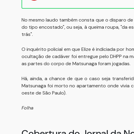
No mesmo laudo também consta que o disparo de pis
do tipo encostado", ou seja, à queima roupa, "da es
trás".
O inquérito policial em que Elize é indiciada por ho
ocultação de cadáver foi entregue pelo DHPP na m
as partes do corpo de Matsunaga foram jogadas.
Há, ainda, a chance de que o caso seja transferi
Matsunaga foi morto no apartamento onde vivia co
oeste de São Paulo).
Folha
Cobertura do Jornal da N