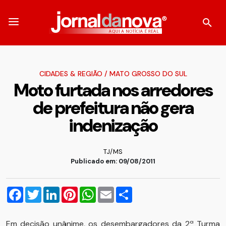
CIDADES & REGIÃO
/
MATO GROSSO DO SUL
Moto furtada nos arredores
de prefeitura não gera
indenização
TJ/MS
Publicado em: 09/08/2011
Facebook
Twitter
LinkedIn
Pinterest
WhatsApp
Email
Compartilhar
Em decisão unânime, os desembargadores da 2ª Turma