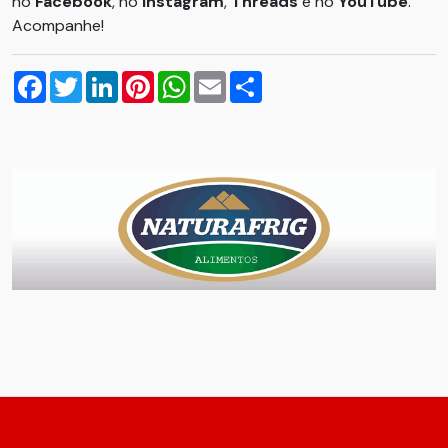
no
Facebook
, no
Instagram
,
Threads
e no
YouTube
.
Acompanhe!
Facebook
Twitter
LinkedIn
Pinterest
WhatsApp
Email
Compartilhar