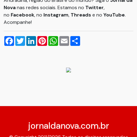
Andradina, região do Brasil e do mundo? Siga o
Jornal da
Nova
nas redes sociais. Estamos no
Twitter
,
no
Facebook
, no
Instagram
,
Threads
e no
YouTube
.
Acompanhe!
Facebook
Twitter
LinkedIn
Pinterest
WhatsApp
Email
Compartilhar
jornaldanova.com.br