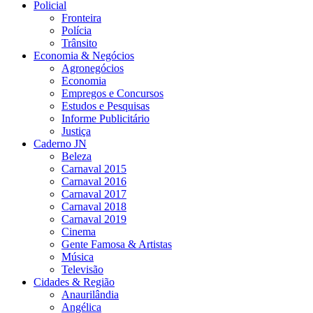
Policial
Fronteira
Polícia
Trânsito
Economia & Negócios
Agronegócios
Economia
Empregos e Concursos
Estudos e Pesquisas
Informe Publicitário
Justiça
Caderno JN
Beleza
Carnaval 2015
Carnaval 2016
Carnaval 2017
Carnaval 2018
Carnaval 2019
Cinema
Gente Famosa & Artistas
Música
Televisão
Cidades & Região
Anaurilândia
Angélica