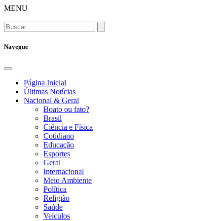
MENU
Navegue
Página Inicial
Últimas Notícias
Nacional & Geral
Boato ou fato?
Brasil
Ciência e Física
Cotidiano
Educação
Esportes
Geral
Internacional
Meio Ambiente
Política
Religião
Saúde
Veículos