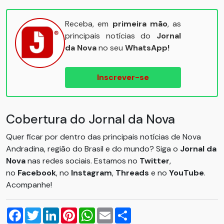
Receba, em
primeira mão
, as
principais notícias do
Jornal
da Nova
no seu
WhatsApp!
Inscrever-se
Cobertura do Jornal da Nova
Quer ficar por dentro das principais notícias de Nova
Andradina, região do Brasil e do mundo? Siga o
Jornal da
Nova
nas redes sociais. Estamos no
Twitter
,
no
Facebook
, no
Instagram
,
Threads
e no
YouTube
.
Acompanhe!
Facebook
Twitter
LinkedIn
Pinterest
WhatsApp
Email
Compartilhar