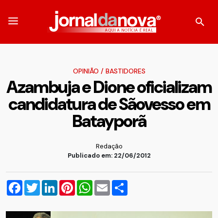
OPINIÃO
/
BASTIDORES
Azambuja e Dione oficializam
candidatura de Sãovesso em
Batayporã
Redação
Publicado em: 22/06/2012
Facebook
Twitter
LinkedIn
Pinterest
WhatsApp
Email
Compartilhar