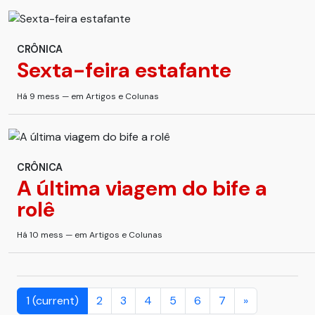
CRÔNICA
Sexta-feira estafante
Há 9 mess — em Artigos e Colunas
CRÔNICA
A última viagem do bife a
rolê
Há 10 mess — em Artigos e Colunas
1
(current)
2
3
4
5
6
7
»