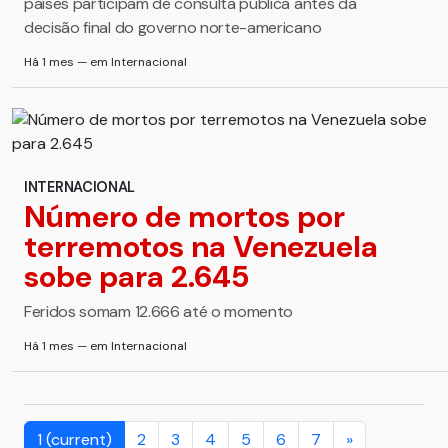
países participam de consulta pública antes da
decisão final do governo norte-americano
Há 1 mes — em Internacional
INTERNACIONAL
Número de mortos por
terremotos na Venezuela
sobe para 2.645
Feridos somam 12.666 até o momento
Há 1 mes — em Internacional
1
(current)
2
3
4
5
6
7
»