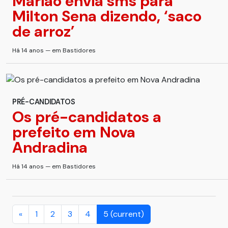
Marião envia sms para
Milton Sena dizendo, ‘saco
de arroz’
Há 14 anos — em Bastidores
PRÉ-CANDIDATOS
Os pré-candidatos a
prefeito em Nova
Andradina
Há 14 anos — em Bastidores
«
1
2
3
4
5
(current)