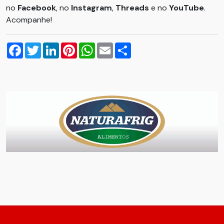
no
Facebook
, no
Instagram
,
Threads
e no
YouTube
.
Acompanhe!
Facebook
Twitter
LinkedIn
Pinterest
WhatsApp
Email
Compartilhar