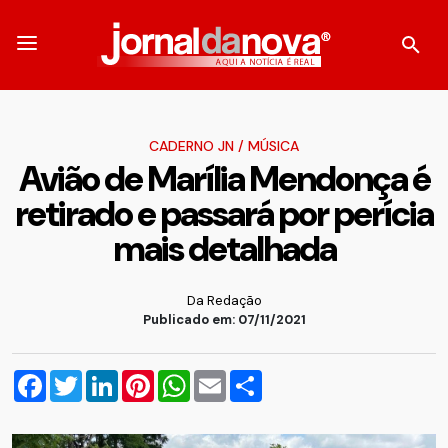
CADERNO JN
/
MÚSICA
Avião de Marília Mendonça é
retirado e passará por perícia
mais detalhada
Da Redação
Publicado em: 07/11/2021
Facebook
Twitter
LinkedIn
Pinterest
WhatsApp
Email
Compartilhar