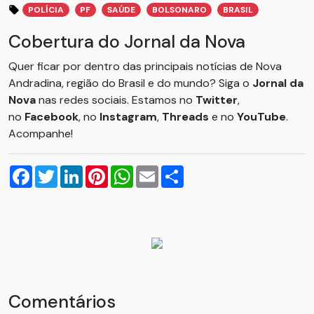
POLÍCIA
PF
SAÚDE
BOLSONARO
BRASIL
Cobertura do Jornal da Nova
Quer ficar por dentro das principais notícias de Nova
Andradina, região do Brasil e do mundo? Siga o
Jornal da
Nova
nas redes sociais. Estamos no
Twitter
,
no
Facebook
, no
Instagram
,
Threads
e no
YouTube
.
Acompanhe!
Facebook
Twitter
LinkedIn
Pinterest
WhatsApp
Email
Compartilhar
Comentários