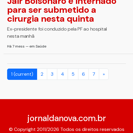
Jair Bolsonaro é internado
para ser submetido a
cirurgia nesta quinta
Ex-presidente foi conduzido pela PF ao hospital
nesta manhã
Há 7 mess — em Saúde
1
(current)
2
3
4
5
6
7
»
jornaldanova.com.br
© Copyright 2011/2026 Todos os direitos reservados