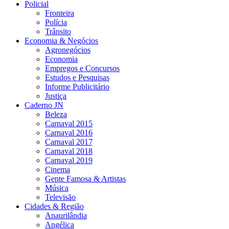
Policial
Fronteira
Polícia
Trânsito
Economia & Negócios
Agronegócios
Economia
Empregos e Concursos
Estudos e Pesquisas
Informe Publicitário
Justiça
Caderno JN
Beleza
Carnaval 2015
Carnaval 2016
Carnaval 2017
Carnaval 2018
Carnaval 2019
Cinema
Gente Famosa & Artistas
Música
Televisão
Cidades & Região
Anaurilândia
Angélica