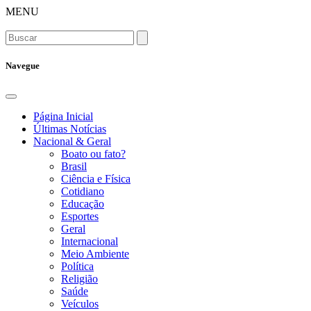
MENU
Navegue
Página Inicial
Últimas Notícias
Nacional & Geral
Boato ou fato?
Brasil
Ciência e Física
Cotidiano
Educação
Esportes
Geral
Internacional
Meio Ambiente
Política
Religião
Saúde
Veículos