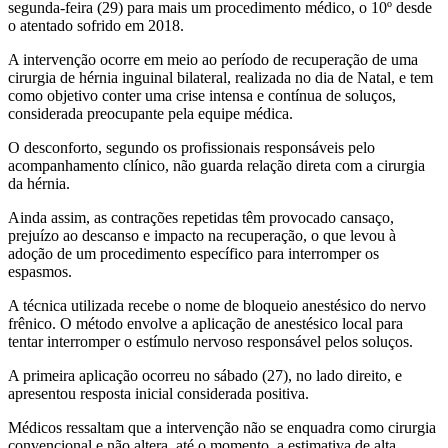
segunda-feira (29) para mais um procedimento médico, o 10º desde
o atentado sofrido em 2018.
A intervenção ocorre em meio ao período de recuperação de uma
cirurgia de hérnia inguinal bilateral, realizada no dia de Natal, e tem
como objetivo conter uma crise intensa e contínua de soluços,
considerada preocupante pela equipe médica.
O desconforto, segundo os profissionais responsáveis pelo
acompanhamento clínico, não guarda relação direta com a cirurgia
da hérnia.
Ainda assim, as contrações repetidas têm provocado cansaço,
prejuízo ao descanso e impacto na recuperação, o que levou à
adoção de um procedimento específico para interromper os
espasmos.
A técnica utilizada recebe o nome de bloqueio anestésico do nervo
frênico. O método envolve a aplicação de anestésico local para
tentar interromper o estímulo nervoso responsável pelos soluços.
A primeira aplicação ocorreu no sábado (27), no lado direito, e
apresentou resposta inicial considerada positiva.
Médicos ressaltam que a intervenção não se enquadra como cirurgia
convencional e não altera, até o momento, a estimativa de alta