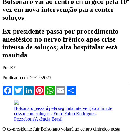
Bolsonaro vai ao centro cirúrgico pela 10ª
vez em nova intervenção para conter
soluços
Ex-presidente passa por procedimento
anestésico no nervo frênico após crise
intensa de soluços; alta hospitalar está
mantida
Por R7
Publicado em: 29/12/2025
Facebook
Twitter
LinkedIn
Pinterest
WhatsApp
Email
Compartilhar
Bolsonaro passará pela segunda intervenção a fim de
cessar com soluços - Foto: Fabio Rodrigues-
Pozzebom/Agência Brasil
O ex-presidente Jair Bolsonaro voltará ao centro cirúrgico nesta