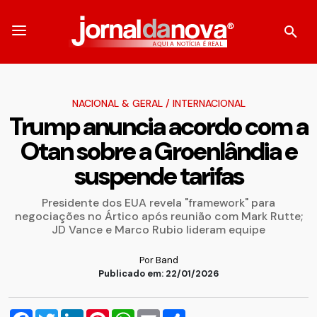
NACIONAL & GERAL
/
INTERNACIONAL
Trump anuncia acordo com a
Otan sobre a Groenlândia e
suspende tarifas
Presidente dos EUA revela "framework" para
negociações no Ártico após reunião com Mark Rutte;
JD Vance e Marco Rubio lideram equipe
Por Band
Publicado em: 22/01/2026
Facebook
Twitter
LinkedIn
Pinterest
WhatsApp
Email
Compartilhar