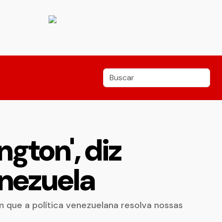
gton', diz
enezuela
m que a política venezuelana resolva nossas