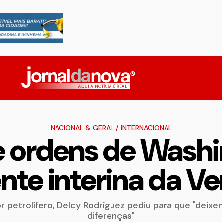
NACIONAL & GERAL
/
INTERNACIONAL
 ordens de Washin
nte interina da V
petrolífero, Delcy Rodríguez pediu para que "deixe
diferenças"