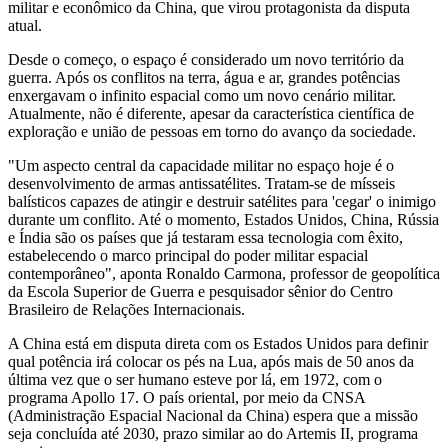
militar e econômico da China, que virou protagonista da disputa
atual.
Desde o começo, o espaço é considerado um novo território da
guerra. Após os conflitos na terra, água e ar, grandes potências
enxergavam o infinito espacial como um novo cenário militar.
Atualmente, não é diferente, apesar da característica científica de
exploração e união de pessoas em torno do avanço da sociedade.
"Um aspecto central da capacidade militar no espaço hoje é o
desenvolvimento de armas antissatélites. Tratam-se de mísseis
balísticos capazes de atingir e destruir satélites para 'cegar' o inimigo
durante um conflito. Até o momento, Estados Unidos, China, Rússia
e Índia são os países que já testaram essa tecnologia com êxito,
estabelecendo o marco principal do poder militar espacial
contemporâneo", aponta Ronaldo Carmona, professor de geopolítica
da Escola Superior de Guerra e pesquisador sênior do Centro
Brasileiro de Relações Internacionais.
A China está em disputa direta com os Estados Unidos para definir
qual potência irá colocar os pés na Lua, após mais de 50 anos da
última vez que o ser humano esteve por lá, em 1972, com o
programa Apollo 17. O país oriental, por meio da CNSA
(Administração Espacial Nacional da China) espera que a missão
seja concluída até 2030, prazo similar ao do Artemis II, programa