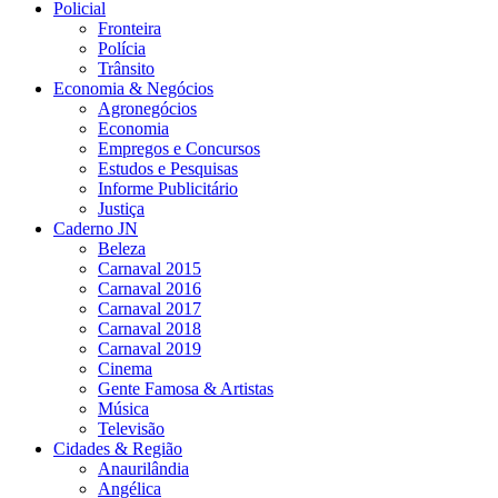
Policial
Fronteira
Polícia
Trânsito
Economia & Negócios
Agronegócios
Economia
Empregos e Concursos
Estudos e Pesquisas
Informe Publicitário
Justiça
Caderno JN
Beleza
Carnaval 2015
Carnaval 2016
Carnaval 2017
Carnaval 2018
Carnaval 2019
Cinema
Gente Famosa & Artistas
Música
Televisão
Cidades & Região
Anaurilândia
Angélica