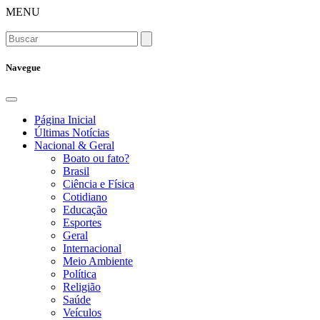
MENU
Navegue
Página Inicial
Últimas Notícias
Nacional & Geral
Boato ou fato?
Brasil
Ciência e Física
Cotidiano
Educação
Esportes
Geral
Internacional
Meio Ambiente
Política
Religião
Saúde
Veículos