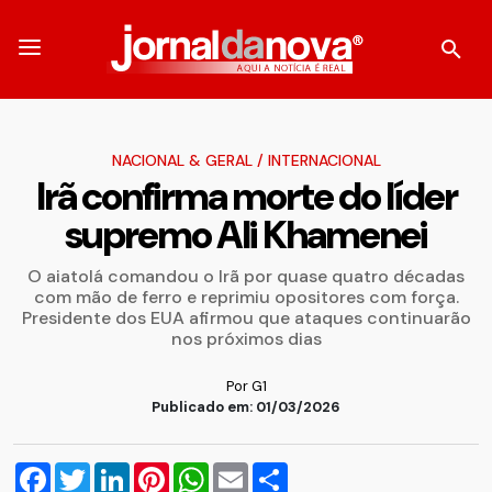
NACIONAL & GERAL
/
INTERNACIONAL
Irã confirma morte do líder
supremo Ali Khamenei
O aiatolá comandou o Irã por quase quatro décadas
com mão de ferro e reprimiu opositores com força.
Presidente dos EUA afirmou que ataques continuarão
nos próximos dias
Por G1
Publicado em: 01/03/2026
Facebook
Twitter
LinkedIn
Pinterest
WhatsApp
Email
Compartilhar