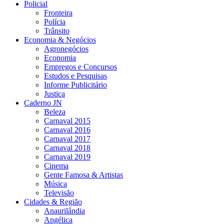
Policial
Fronteira
Polícia
Trânsito
Economia & Negócios
Agronegócios
Economia
Empregos e Concursos
Estudos e Pesquisas
Informe Publicitário
Justiça
Caderno JN
Beleza
Carnaval 2015
Carnaval 2016
Carnaval 2017
Carnaval 2018
Carnaval 2019
Cinema
Gente Famosa & Artistas
Música
Televisão
Cidades & Região
Anaurilândia
Angélica