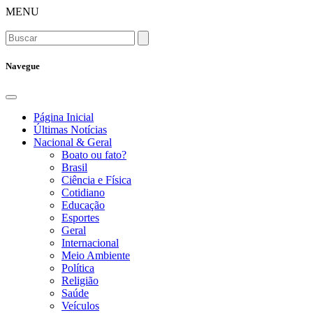
MENU
Navegue
Página Inicial
Últimas Notícias
Nacional & Geral
Boato ou fato?
Brasil
Ciência e Física
Cotidiano
Educação
Esportes
Geral
Internacional
Meio Ambiente
Política
Religião
Saúde
Veículos