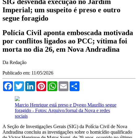
SIG desvenda execução no Jardim
Imperial; um suspeito é preso e outro
segue foragido
Polícia Civil aponta emboscada motivada
por conflitos ligados ao PCC; vítima foi
morta no dia 26, em Nova Andradina
Da Redação
Publicado em: 11/05/2026
Facebook
Twitter
LinkedIn
Pinterest
WhatsApp
Email
Compartilhar
Marcio Henrique está preso e Dyego Maurílio segue
foragido - Fotos: Arquivo/Jornal da Nova e redes
sociais
A Seção de Investigações Gerais (SIG) da Polícia Civil de Nova
Andradina concluiu as investigações sobre o homicídio qualificado
de Victor Henrique de Matos Sumi, de 29 anos, ocorrido no último