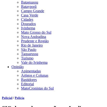
Bataguassu
Batayporã
Campo Grande
Casa Verde
Cidades
Dourados
Ivinhema
Mato Grosso do Sul
Nova Andradina
Prudente e Região
Rio de Janeiro
São Paulo
Taquarussu
Turismo
Vale do Ivinhema
Opinião
Apimentadas
Artigos e Colunas
Bastidores
Editorial
MatoCronistas do Sul
Policial
/
Polícia