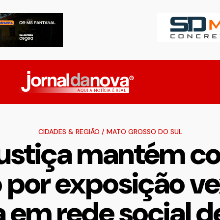
CIDADES & REGIÃO
/
MATO GROSSO DO SUL
 Justiça mantém c
 por exposição ve
 em rede social d