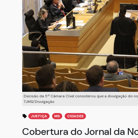
Decisão da 5ª Câmara Cível considerou que a divulgação do nom
TJMS/Divulgação
JUSTIÇA
MS
CIDADES
Cobertura do Jornal da N