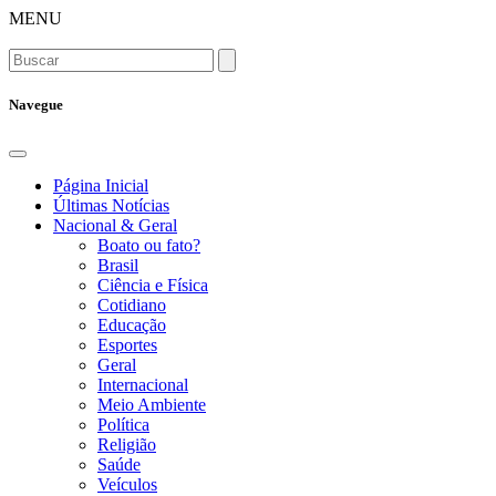
MENU
Navegue
Página Inicial
Últimas Notícias
Nacional & Geral
Boato ou fato?
Brasil
Ciência e Física
Cotidiano
Educação
Esportes
Geral
Internacional
Meio Ambiente
Política
Religião
Saúde
Veículos