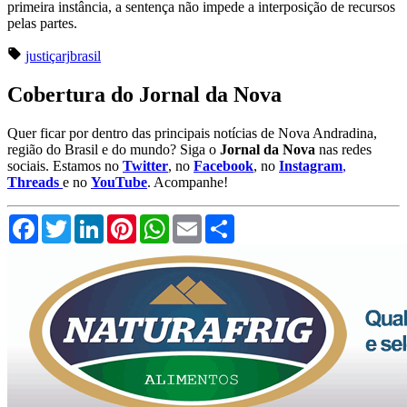
primeira instância, a sentença não impede a interposição de recursos
pelas partes.
justiça
rj
brasil
Cobertura do Jornal da Nova
Quer ficar por dentro das principais notícias de Nova Andradina,
região do Brasil e do mundo? Siga o
Jornal da Nova
nas redes
sociais. Estamos no
Twitter
, no
Facebook
, no
Instagram
,
Threads
e no
YouTube
. Acompanhe!
Facebook
Twitter
LinkedIn
Pinterest
WhatsApp
Email
Compartilhar