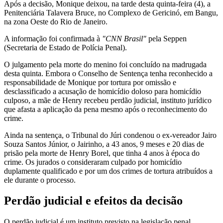
Após a decisão, Monique deixou, na tarde desta quinta-feira (4), a
Penitenciária Talavera Bruce, no Complexo de Gericinó, em Bangu,
na zona Oeste do Rio de Janeiro.
A informação foi confirmada à
"CNN Brasil"
pela Seppen
(Secretaria de Estado de Polícia Penal).
O julgamento pela morte do menino foi concluído na madrugada
desta quinta. Embora o Conselho de Sentença tenha reconhecido a
responsabilidade de Monique por tortura por omissão e
desclassificado a acusação de homicídio doloso para homicídio
culposo, a mãe de Henry recebeu perdão judicial, instituto jurídico
que afasta a aplicação da pena mesmo após o reconhecimento do
crime.
Ainda na sentença, o Tribunal do Júri condenou o ex-vereador Jairo
Souza Santos Júnior, o Jairinho, a 43 anos, 9 meses e 20 dias de
prisão pela morte de Henry Borel, que tinha 4 anos à época do
crime. Os jurados o consideraram culpado por homicídio
duplamente qualificado e por um dos crimes de tortura atribuídos a
ele durante o processo.
Perdão judicial e efeitos da decisão
O perdão judicial é um instituto previsto na legislação penal