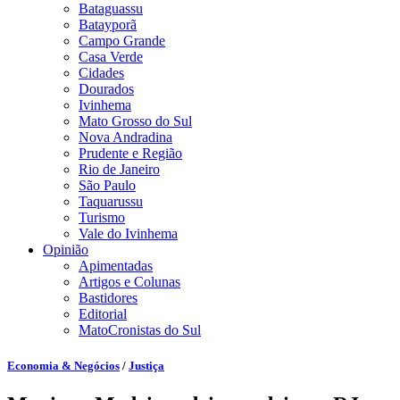
Bataguassu
Batayporã
Campo Grande
Casa Verde
Cidades
Dourados
Ivinhema
Mato Grosso do Sul
Nova Andradina
Prudente e Região
Rio de Janeiro
São Paulo
Taquarussu
Turismo
Vale do Ivinhema
Opinião
Apimentadas
Artigos e Colunas
Bastidores
Editorial
MatoCronistas do Sul
Economia & Negócios
/
Justiça