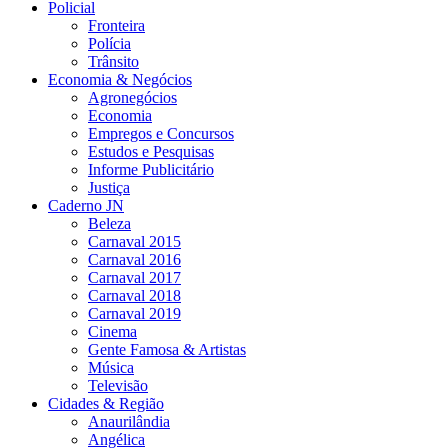
Policial
Fronteira
Polícia
Trânsito
Economia & Negócios
Agronegócios
Economia
Empregos e Concursos
Estudos e Pesquisas
Informe Publicitário
Justiça
Caderno JN
Beleza
Carnaval 2015
Carnaval 2016
Carnaval 2017
Carnaval 2018
Carnaval 2019
Cinema
Gente Famosa & Artistas
Música
Televisão
Cidades & Região
Anaurilândia
Angélica