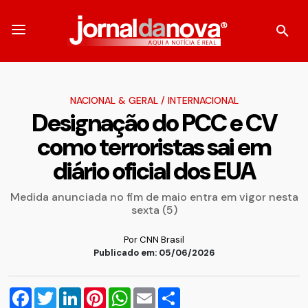
NACIONAL & GERAL
/
INTERNACIONAL
Designação do PCC e CV
como terroristas sai em
diário oficial dos EUA
Medida anunciada no fim de maio entra em vigor nesta
sexta (5)
Por CNN Brasil
Publicado em: 05/06/2026
Facebook
Twitter
LinkedIn
Pinterest
WhatsApp
Email
Compartilhar