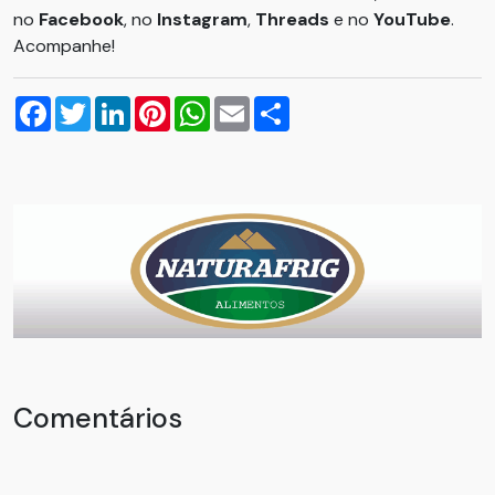
no
Facebook
, no
Instagram
,
Threads
e no
YouTube
.
Acompanhe!
Facebook
Twitter
LinkedIn
Pinterest
WhatsApp
Email
Compartilhar
Comentários