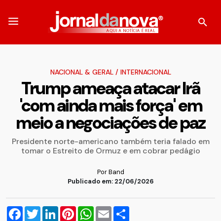
NACIONAL & GERAL
/
INTERNACIONAL
Trump ameaça atacar Irã
'com ainda mais força' em
meio a negociações de paz
Presidente norte-americano também teria falado em
tomar o Estreito de Ormuz e em cobrar pedágio
Por Band
Publicado em: 22/06/2026
Facebook
Twitter
LinkedIn
Pinterest
WhatsApp
Email
Compartilhar