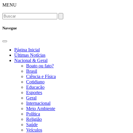
MENU
Navegue
Página Inicial
Últimas Notícias
Nacional & Geral
Boato ou fato?
Brasil
Ciência e Física
Cotidiano
Educação
Esportes
Geral
Internacional
Meio Ambiente
Política
Religião
Saúde
Veículos