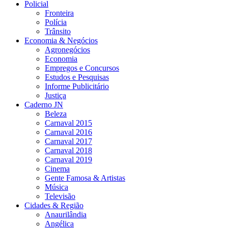
Policial
Fronteira
Polícia
Trânsito
Economia & Negócios
Agronegócios
Economia
Empregos e Concursos
Estudos e Pesquisas
Informe Publicitário
Justiça
Caderno JN
Beleza
Carnaval 2015
Carnaval 2016
Carnaval 2017
Carnaval 2018
Carnaval 2019
Cinema
Gente Famosa & Artistas
Música
Televisão
Cidades & Região
Anaurilândia
Angélica