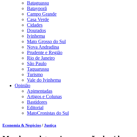
Bataguassu
Batayporã
Campo Grande
Casa Verde
Cidades
Dourados
Ivinhema
Mato Grosso do Sul
Nova Andradina
Prudente e Região
Rio de Janeiro
São Paulo
Taquarussu
Turismo
Vale do Ivinhema
Opinião
Apimentadas
Artigos e Colunas
Bastidores
Editorial
MatoCronistas do Sul
Economia & Negócios
/
Justiça