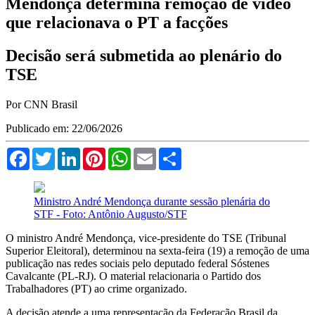
Mendonça determina remoção de vídeo
que relacionava o PT a facções
Decisão será submetida ao plenário do
TSE
Por CNN Brasil
Publicado em: 22/06/2026
Facebook
Twitter
LinkedIn
Pinterest
WhatsApp
Email
Compartilhar
Ministro André Mendonça durante sessão plenária do
STF - Foto: Antônio Augusto/STF
O ministro André Mendonça, vice-presidente do TSE (Tribunal
Superior Eleitoral), determinou na sexta-feira (19) a remoção de uma
publicação nas redes sociais pelo deputado federal Sóstenes
Cavalcante (PL-RJ). O material relacionaria o Partido dos
Trabalhadores (PT) ao crime organizado.
A decisão atende a uma representação da Federação Brasil da