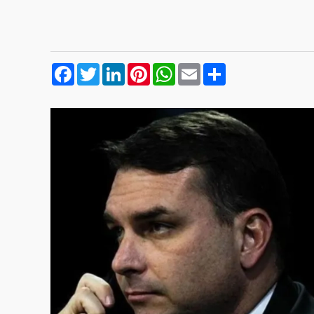
Facebook
Twitter
LinkedIn
Pinterest
WhatsApp
Email
Compartilhar