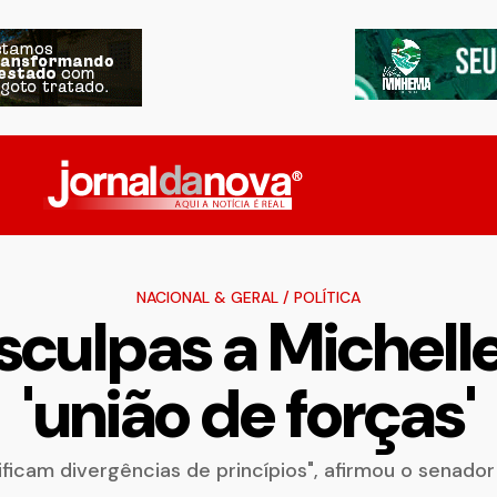
NACIONAL & GERAL
/
POLÍTICA
culpas a Michelle
'união de forças'
ificam divergências de princípios", afirmou o senad