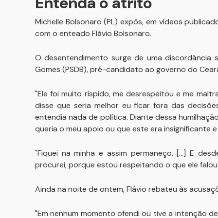
Entenda o atrito
Michelle Bolsonaro (PL) expôs, em vídeos publicado
com o enteado Flávio Bolsonaro.
O desentendimento surge de uma discordância s
Gomes (PSDB), pré-candidato ao governo do Cear
"Ele foi muito ríspido, me desrespeitou e me maltr
disse que seria melhor eu ficar fora das decisõ
entendia nada de política. Diante dessa humilhação
queria o meu apoio ou que este era insignificante e
"Fiquei na minha e assim permaneço. [...] E de
procurei, porque estou respeitando o que ele falou 
Ainda na noite de ontem, Flávio rebateu às acusaç
"Em nenhum momento ofendi ou tive a intenção de 