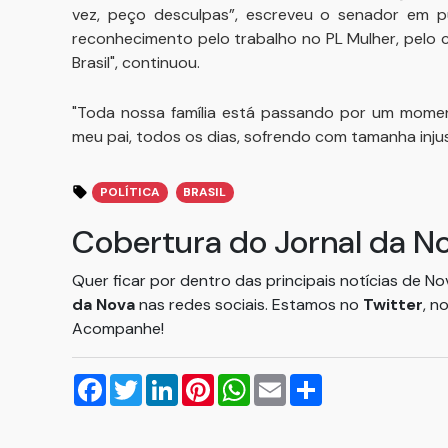
vez, peço desculpas”, escreveu o senador em pu
reconhecimento pelo trabalho no PL Mulher, pelo
Brasil", continuou.
"Toda nossa família está passando por um moment
meu pai, todos os dias, sofrendo com tamanha injust
POLÍTICA
BRASIL
Cobertura do Jornal da N
Quer ficar por dentro das principais notícias de N
da Nova
nas redes sociais. Estamos no
Twitter
, n
Acompanhe!
Facebook
Twitter
LinkedIn
Pinterest
WhatsApp
Email
Compartilhar