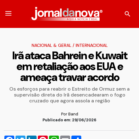
NACIONAL & GERAL
/
INTERNACIONAL
Irã ataca Bahrein e Kuwait
em retaliação aos EUA e
ameaça travar acordo
Os esforços para reabrir o Estreito de Ormuz sem a
supervisão direta do Irã desencadearam o fogo
cruzado que agora assola a região
Por Band
Publicado em: 29/06/2026
Facebook
Twitter
LinkedIn
Pinterest
WhatsApp
Email
Compartilhar