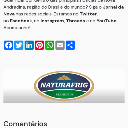
Quer ficar por dentro das principais notícias de Nova
Andradina, região do Brasil e do mundo? Siga o
Jornal da
Nova
nas redes sociais. Estamos no
Twitter
,
no
Facebook
, no
Instagram
,
Threads
e no
YouTube
.
Acompanhe!
Facebook
Twitter
LinkedIn
Pinterest
WhatsApp
Email
Compartilhar
Comentários