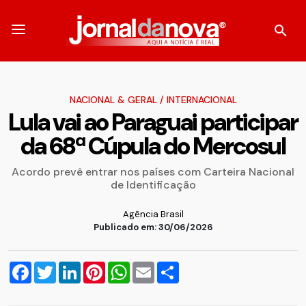
NACIONAL & GERAL
/
INTERNACIONAL
Lula vai ao Paraguai participar
da 68ª Cúpula do Mercosul
Acordo prevê entrar nos países com Carteira Nacional
de Identificação
Agência Brasil
Publicado em: 30/06/2026
Facebook
Twitter
LinkedIn
Pinterest
WhatsApp
Email
Compartilhar