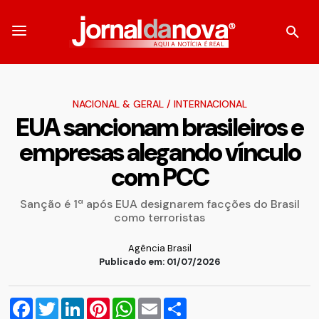
NACIONAL & GERAL
/
INTERNACIONAL
EUA sancionam brasileiros e
empresas alegando vínculo
com PCC
Sanção é 1ª após EUA designarem facções do Brasil
como terroristas
Agência Brasil
Publicado em: 01/07/2026
Facebook
Twitter
LinkedIn
Pinterest
WhatsApp
Email
Compartilhar