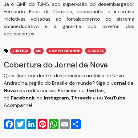
Já o GMF do TJMS, sob supervisão do desembargador
Fernando Paes de Campos, acompanha e incentiva
iniciativas voltadas ao fortalecimento do sistema
socioeducativo e à garantia dos direitos dos
adolescentes.
JUSTIÇA
MS
CAMPO GRANDE
CIDADES
Cobertura do Jornal da Nova
Quer ficar por dentro das principais notícias de Nova
Andradina, região do Brasil e do mundo? Siga o
Jornal da
Nova
nas redes sociais. Estamos no
Twitter
,
no
Facebook
, no
Instagram
,
Threads
e no
YouTube
.
Acompanhe!
Facebook
Twitter
LinkedIn
Pinterest
WhatsApp
Email
Compartilhar