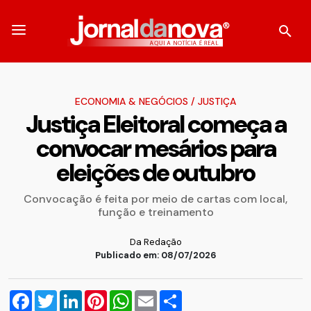
ECONOMIA & NEGÓCIOS
/
JUSTIÇA
Justiça Eleitoral começa a
convocar mesários para
eleições de outubro
Convocação é feita por meio de cartas com local,
função e treinamento
Da Redação
Publicado em: 08/07/2026
Facebook
Twitter
LinkedIn
Pinterest
WhatsApp
Email
Compartilhar