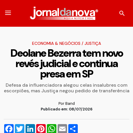
ECONOMIA & NEGÓCIOS
/
JUSTIÇA
Deolane Bezerra tem novo
revés judicial e continua
presa em SP
Defesa da influenciadora alegou celas insalubres com
escorpiões, mas Justiça negou pedido de transferência
Por Band
Publicado em: 08/07/2026
Facebook
Twitter
LinkedIn
Pinterest
WhatsApp
Email
Compartilhar