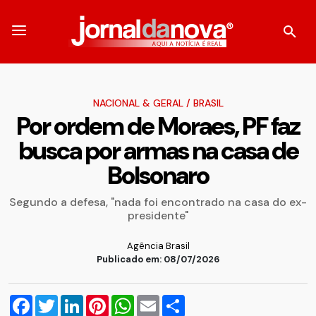
NACIONAL & GERAL
/
BRASIL
Por ordem de Moraes, PF faz
busca por armas na casa de
Bolsonaro
Segundo a defesa, "nada foi encontrado na casa do ex-
presidente"
Agência Brasil
Publicado em: 08/07/2026
Facebook
Twitter
LinkedIn
Pinterest
WhatsApp
Email
Compartilhar