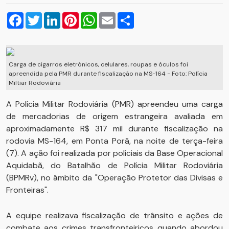
Facebook
Twitter
LinkedIn
Pinterest
WhatsApp
Email
Compartilhar
Carga de cigarros eletrônicos, celulares, roupas e óculos foi
apreendida pela PMR durante fiscalização na MS-164 - Foto: Polícia
Miltiar Rodoviária
A Polícia Militar Rodoviária (PMR) apreendeu uma carga
de mercadorias de origem estrangeira avaliada em
aproximadamente R$ 317 mil durante fiscalização na
rodovia MS-164, em Ponta Porã, na noite de terça-feira
(7). A ação foi realizada por policiais da Base Operacional
Aquidabã, do Batalhão de Polícia Militar Rodoviária
(BPMRv), no âmbito da "Operação Protetor das Divisas e
Fronteiras".
A equipe realizava fiscalização de trânsito e ações de
combate aos crimes transfronteiriços quando abordou