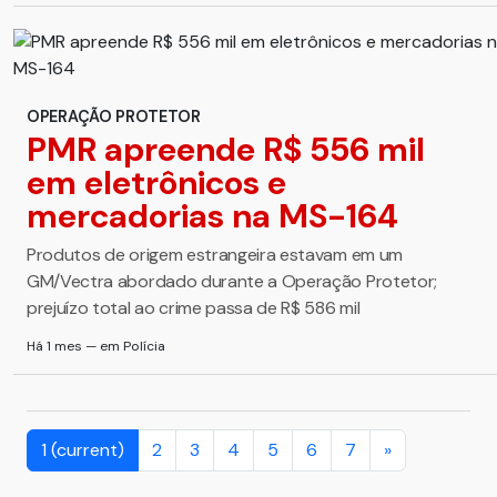
OPERAÇÃO PROTETOR
PMR apreende R$ 556 mil
em eletrônicos e
mercadorias na MS-164
Produtos de origem estrangeira estavam em um
GM/Vectra abordado durante a Operação Protetor;
prejuízo total ao crime passa de R$ 586 mil
Há 1 mes — em Polícia
1
(current)
2
3
4
5
6
7
»