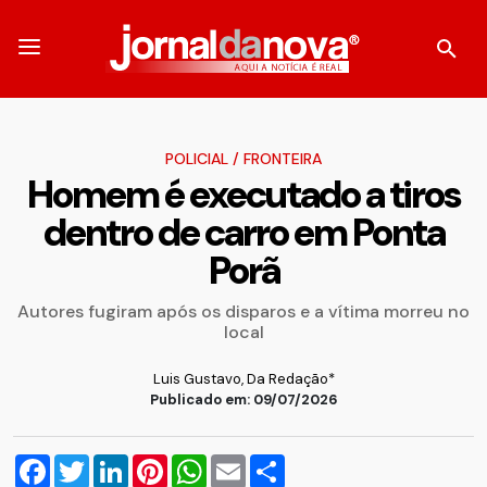
POLICIAL
/
FRONTEIRA
Homem é executado a tiros
dentro de carro em Ponta
Porã
Autores fugiram após os disparos e a vítima morreu no
local
Luis Gustavo, Da Redação*
Publicado em: 09/07/2026
Facebook
Twitter
LinkedIn
Pinterest
WhatsApp
Email
Compartilhar