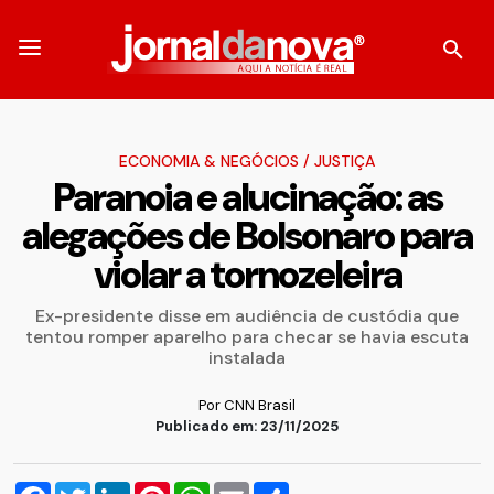
ECONOMIA & NEGÓCIOS
/
JUSTIÇA
Paranoia e alucinação: as
alegações de Bolsonaro para
violar a tornozeleira
Ex-presidente disse em audiência de custódia que
tentou romper aparelho para checar se havia escuta
instalada
Por CNN Brasil
Publicado em: 23/11/2025
Facebook
Twitter
LinkedIn
Pinterest
WhatsApp
Email
Compartilhar