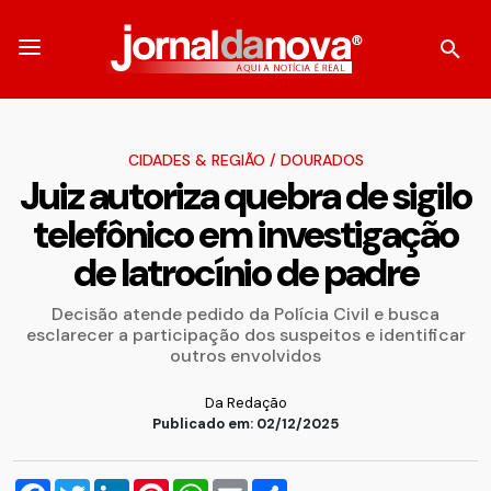
CIDADES & REGIÃO
/
DOURADOS
Juiz autoriza quebra de sigilo
telefônico em investigação
de latrocínio de padre
Decisão atende pedido da Polícia Civil e busca
esclarecer a participação dos suspeitos e identificar
outros envolvidos
Da Redação
Publicado em: 02/12/2025
Facebook
Twitter
LinkedIn
Pinterest
WhatsApp
Email
Compartilhar