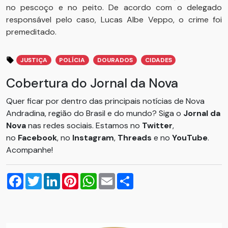
no pescoço e no peito. De acordo com o delegado
responsável pelo caso, Lucas Albe Veppo, o crime foi
premeditado.
JUSTIÇA
POLÍCIA
DOURADOS
CIDADES
Cobertura do Jornal da Nova
Quer ficar por dentro das principais notícias de Nova
Andradina, região do Brasil e do mundo? Siga o
Jornal da
Nova
nas redes sociais. Estamos no
Twitter
,
no
Facebook
, no
Instagram
,
Threads
e no
YouTube
.
Acompanhe!
Facebook
Twitter
LinkedIn
Pinterest
WhatsApp
Email
Compartilhar