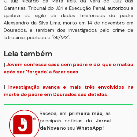
O juiz Ricardo da Mata Reis, da Vara do Juiz das
Garantias, Tribunal do Júri e Execução Penal, autorizou a
quebra do sigilo de dados telefônicos do padre
Alexsandro da Silva Lima, morto em 14 de novembro em
Dourados, e também dos investigados pelo crime de
latrocínio, publicou o
"G1/MS"
.
Leia também
|
Jovem confessa caso com padre e diz que o matou
após ser 'forçado' a fazer sexo
|
Investigação avança e mais três envolvidos na
morte do padre em Dourados são detidos
Receba, em
primeira mão
, as
principais notícias do
Jornal
da Nova
no seu
WhatsApp!