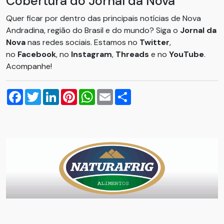
Cobertura do Jornal da Nova
Quer ficar por dentro das principais notícias de Nova
Andradina, região do Brasil e do mundo? Siga o
Jornal da
Nova
nas redes sociais. Estamos no
Twitter
,
no
Facebook
, no
Instagram
,
Threads
e no
YouTube
.
Acompanhe!
Facebook
Twitter
LinkedIn
Pinterest
WhatsApp
Email
Compartilhar