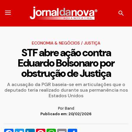
ECONOMIA & NEGÓCIOS
/
JUSTIÇA
STF abre ação contra
Eduardo Bolsonaro por
obstrução de Justiça
A acusação da PGR baseia-se em articulações que o
deputado teria realizado durante sua permanência nos
Estados Unidos
Por Band
Publicado em: 20/02/2026
Facebook
Twitter
LinkedIn
Pinterest
WhatsApp
Email
Compartilhar