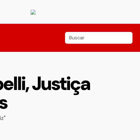
lli, Justiça
s
iz"