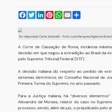
Facebook
Twitter
LinkedIn
Pinterest
WhatsApp
Email
Compartilhar
Ex-deputada Carla Zambelli - Foto: Lula Marques/Agência Brasil
A Corte de Cassação de Roma, instância máxima d
decisão em que negou a extradição ao Brasil da e
pelo Supremo Tribunal Federal (STF).
A decisão italiana diz respeito ao pedido de extr
sistemas eletrônicos do Conselho Nacional de Jus
Primeira Turma do Supremo, no ano passado.
Para a Justiça italiana, há “diversos elementos
Alexandre de Moraes, relator do caso no Supremo
processo, sendo, além de juiz, o prejudicado pelo 