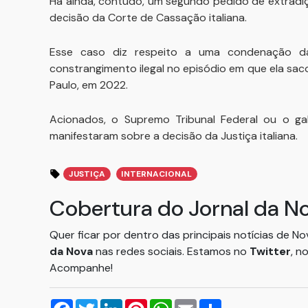
Há ainda, contudo, um segundo pedido de extradiç
decisão da Corte de Cassação italiana.
Esse caso diz respeito a uma condenação d
constrangimento ilegal no episódio em que ela saco
Paulo, em 2022.
Acionados, o Supremo Tribunal Federal ou o ga
manifestaram sobre a decisão da Justiça italiana.
JUSTIÇA
INTERNACIONAL
Cobertura do Jornal da N
Quer ficar por dentro das principais notícias de N
da Nova
nas redes sociais. Estamos no
Twitter
, n
Acompanhe!
Facebook
Twitter
LinkedIn
Pinterest
WhatsApp
Email
Compartilhar