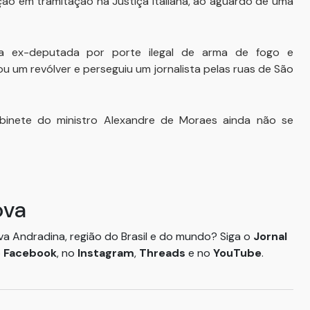
ão em tramitação na Justiça italiana, ao aguardo de uma
a ex-deputada por porte ilegal de arma de fogo e
u um revólver e perseguiu um jornalista pelas ruas de São
binete do ministro Alexandre de Moraes ainda não se
ova
ova Andradina, região do Brasil e do mundo? Siga o
Jornal
o
Facebook
, no
Instagram
,
Threads
e no
YouTube
.