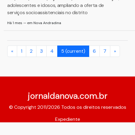
adolescentes e idosos, ampliando a oferta de
serviços socioassistenciais no distrito
Há 1 mes — em Nova Andradina
«
1
2
3
4
5
(current)
6
7
»
jornaldanova.com.br
© Copyright 2011/2026 Todos os direitos reservados
Expediente