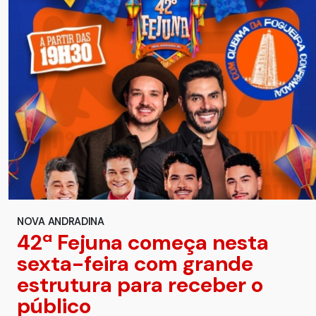
NOVA ANDRADINA
42ª Fejuna começa nesta
sexta-feira com grande
estrutura para receber o
público