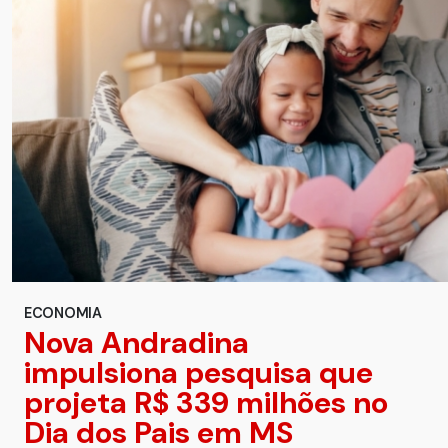
ECONOMIA
Nova Andradina
impulsiona pesquisa que
projeta R$ 339 milhões no
Dia dos Pais em MS